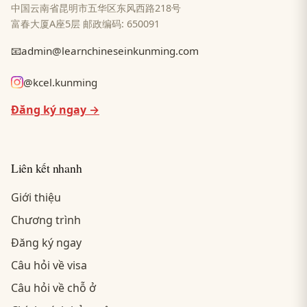
中国云南省昆明市五华区东风西路218号
富春大厦A座5层 邮政编码: 650091
📧
admin@learnchineseinkunming.com
@kcel.kunming
Đăng ký ngay →
Liên kết nhanh
Giới thiệu
Chương trình
Đăng ký ngay
Câu hỏi về visa
Câu hỏi về chỗ ở