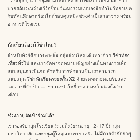
12:00pm) แบ่งกลุ่มตามระดับหลังการทดสอบเมื่อมาถึง ช่วง
บ่ายสลับระหว่างเวิร์กช็อปวัฒนธรรมแบบลงมือทำในวิทยาเขต
กับทัศนศึกษาพร้อมไกด์รอบคุนหมิง ช่วงค่ำเป็นเวลาว่าง พร้อม
อาหารที่โรงแรม
นักเรียนต้องมีวีซ่าไหม?
สำหรับทัวร์ศึกษาระยะสั้น กลุ่มส่วนใหญ่เดินทางด้วย
วีซ่าท่อง
เที่ยวทั่วไป
และเราจัดหาจดหมายเชิญอย่างเป็นทางการเพื่อ
สนับสนุนการยื่นขอ สำหรับการพักนานขึ้น เราสามารถ
สนับสนุน
วีซ่านักเรียนระยะสั้น X2
ด้วยจดหมายตอบรับและ
เอกสารที่จำเป็น — เราแนะนำให้ยื่นขอล่วงหน้าสองถึงสาม
เดือน
ช่วงอายุใดเข้าร่วมได้?
เรารองรับกลุ่มโรงเรียน (รวมถึงวัยรุ่นอายุ 12–17 ปี) กลุ่ม
มหาวิทยาลัย และกลุ่มผู้ใหญ่และครอบครัว
ไม่มีการจำกัดอายุ