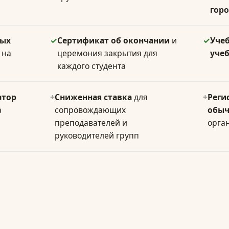
горо
ных
✓
Сертификат об окончании
и
✓
Уче
на
церемония закрытия для
уче
каждого студента
атор
+
Сниженная ставка
для
+
Реги
а
сопровождающих
обыч
преподавателей и
орга
руководителей групп