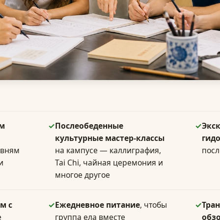
им
✓
Послеобеденные
✓
Экск
культурные мастер-классы
гид
овням
на кампусе — каллиграфия,
посл
и
Tai Chi, чайная церемония и
многое другое
м с
✓
Ежедневное питание
, чтобы
✓
Тран
е
группа ела вместе
обзо