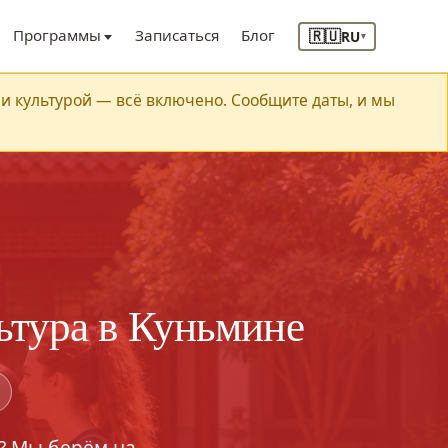
🇷🇺
Программы
Записаться
Блог
RU
▾
и культурой — всё включено. Сообщите даты, и мы
ьтура в Куньмине
? Мы берём на