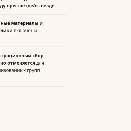
ду при заезде/отъезде
бные материалы и
бники
включены
страционный сбор
но отменяется
для
низованных групп