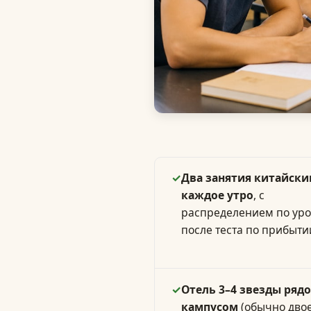
✓
Два занятия китайск
каждое утро
, с
распределением по ур
после теста по прибыти
✓
Отель 3–4 звезды рядо
кампусом
(обычно дво