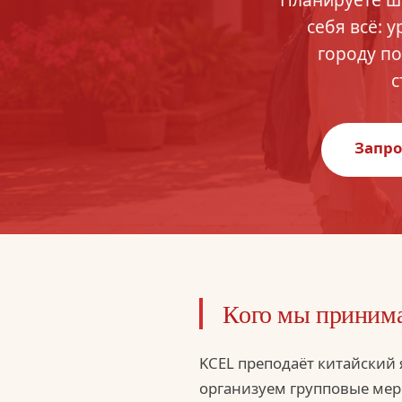
себя всё: 
городу по
с
Запро
Кого мы приним
KCEL преподаёт китайский 
организуем групповые мер