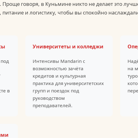
 Проще говоря, в Куньмине никто не делает это лучш
ь, питание и логистику, чтобы вы спокойно наслаждал
сы
Университеты и колледжи
Опе
 под
Интенсивы Mandarin с
Над
возможностью зачёта
на м
7
кредитов и культурная
туро
практика для университетских
кот
те в
групп и поездок под
пере
руководством
преподавателей.
ями