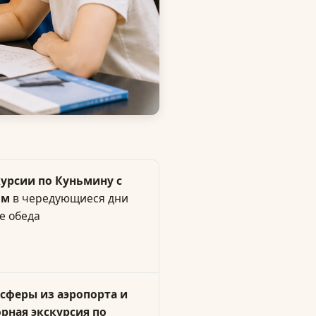
урсии по Куньмину с
ом
в чередующиеся дни
е обеда
сферы из аэропорта и
рная экскурсия по