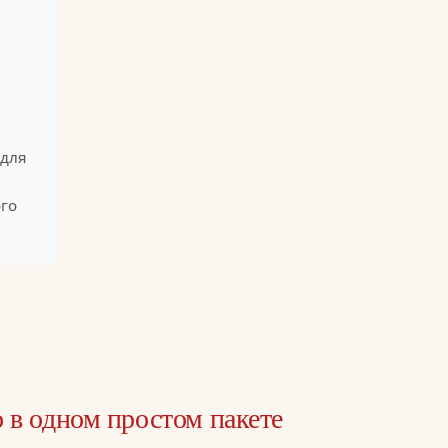
для
го
 в одном простом пакете