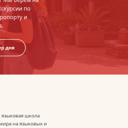
кскурсии по
эропорту и
в.
ер дня
 языковая школа
 мира на языковых и