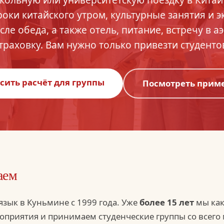
уроки китайского утром, культурные занятия и э
сле обеда, а также отель, питание, встречу в а
траховку. Вам нужно только привезти студенто
сить расчёт для группы
Посмотреть прим
аем
язык в Куньмине с 1999 года. Уже
более 15 лет
мы как
оприятия и принимаем студенческие группы со всего