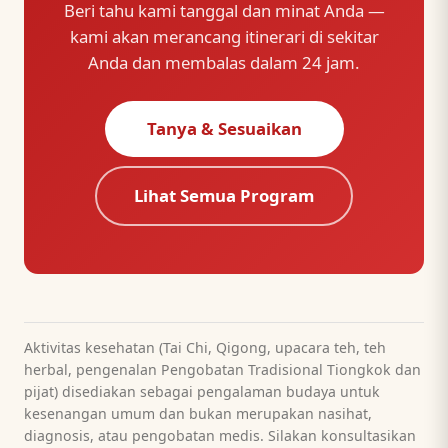
Beri tahu kami tanggal dan minat Anda —
kami akan merancang itinerari di sekitar
Anda dan membalas dalam 24 jam.
Tanya & Sesuaikan
Lihat Semua Program
Aktivitas kesehatan (Tai Chi, Qigong, upacara teh, teh
herbal, pengenalan Pengobatan Tradisional Tiongkok dan
pijat) disediakan sebagai pengalaman budaya untuk
kesenangan umum dan bukan merupakan nasihat,
diagnosis, atau pengobatan medis. Silakan konsultasikan