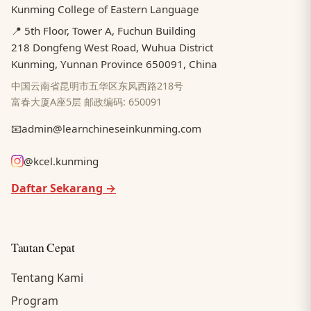
Kunming College of Eastern Language
📍 5th Floor, Tower A, Fuchun Building
218 Dongfeng West Road, Wuhua District
Kunming, Yunnan Province 650091, China
中国云南省昆明市五华区东风西路218号
富春大厦A座5层 邮政编码: 650091
📧
admin@learnchineseinkunming.com
@kcel.kunming
Daftar Sekarang →
Tautan Cepat
Tentang Kami
Program