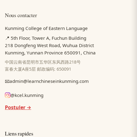
Nous contacter
Kunming College of Eastern Language
📍 5th Floor, Tower A, Fuchun Building
218 Dongfeng West Road, Wuhua District
Kunming, Yunnan Province 650091, China
中国云南省昆明市五华区东风西路218号
富春大厦A座5层 邮政编码: 650091
📧
admin@learnchineseinkunming.com
@kcel.kunming
Postuler →
Liens rapides